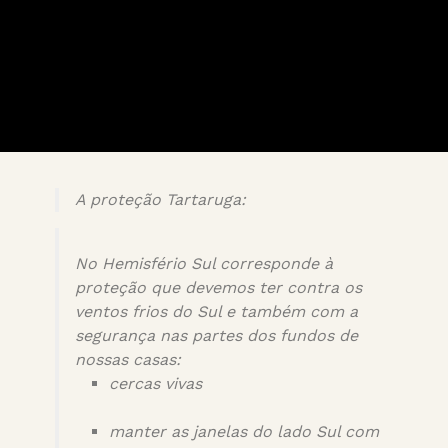
A proteção Tartaruga:
No Hemisfério Sul corresponde à
proteção que devemos ter contra os
ventos frios do Sul e também com a
segurança nas partes dos fundos de
nossas casas:
cercas vivas
manter as janelas do lado Sul com